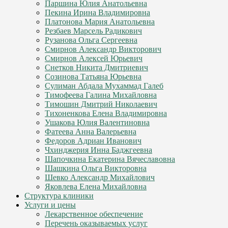
Паршина Юлия Анатольевна
Пекина Ирина Владимировна
Платонова Мария Анатольевна
Резбаев Марсель Радикович
Рузанова Ольга Сергеевна
Смирнов Александр Викторович
Смирнов Алексей Юрьевич
Снетков Никита Дмитриевич
Созинова Татьяна Юрьевна
Сулиман Абдала Мухаммад Галеб
Тимофеева Галина Михайловна
Тимошин Дмитрий Николаевич
Тихоненкова Елена Владимировна
Ушакова Юлия Валентиновна
Фатеева Анна Валерьевна
Федоров Адриан Иванович
Чхинджерия Инна Баджгеевна
Шапочкина Екатерина Вячеславовна
Шашкина Ольга Викторовна
Шевко Александр Михайлович
Яковлева Елена Михайловна
Структура клиники
Услуги и цены
Лекарственное обеспечение
Перечень оказываемых услуг