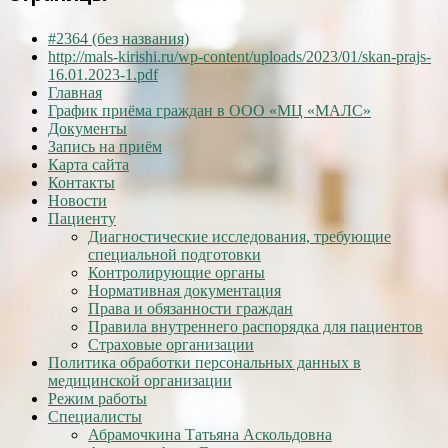
#2364 (без названия)
http://mals-kirishi.ru/wp-content/uploads/2023/01/skan-prajs-
16.01.2023-1.pdf
Главная
График приёма граждан в ООО «МЦ «МАЛС»
Документы
Запись на приём
Карта сайта
Контакты
Новости
Пациенту
Диагностические исследования, требующие
специальной подготовки
Контролирующие органы
Нормативная документация
Права и обязанности граждан
Правила внутреннего распорядка для пациентов
Страховые организации
Политика обработки персональных данных в
медицинской организации
Режим работы
Специалисты
Абрамочкина Татьяна Аскольдовна