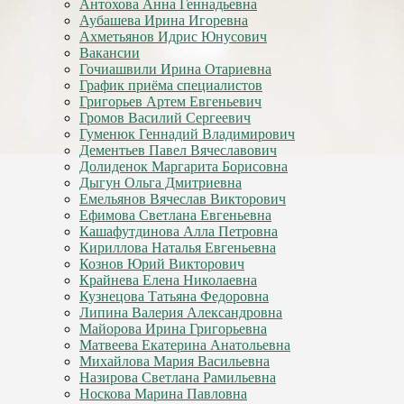
Антохова Анна Геннадьевна
Аубашева Ирина Игоревна
Ахметьянов Идрис Юнусович
Вакансии
Гочиашвили Ирина Отариевна
График приёма специалистов
Григорьев Артем Евгеньевич
Громов Василий Сергеевич
Гуменюк Геннадий Владимирович
Дементьев Павел Вячеславович
Долиденок Маргарита Борисовна
Дыгун Ольга Дмитриевна
Емельянов Вячеслав Викторович
Ефимова Светлана Евгеньевна
Кашафутдинова Алла Петровна
Кириллова Наталья Евгеньевна
Кознов Юрий Викторович
Крайнева Елена Николаевна
Кузнецова Татьяна Федоровна
Липина Валерия Александровна
Майорова Ирина Григорьевна
Матвеева Екатерина Анатольевна
Михайлова Мария Васильевна
Назирова Светлана Рамильевна
Носкова Марина Павловна