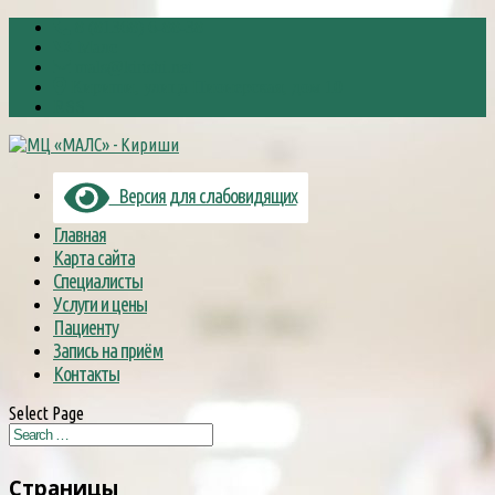
8 (81368) 6-88-38
Малс
mals@kirishi.net
Кириши, улица Пионерская, дом 10
RSS
Версия для слабовидящих
Главная
Карта сайта
Специалисты
Услуги и цены
Пациенту
Запись на приём
Контакты
Select Page
Страницы