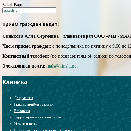
Select Page
Прием граждан ведет:
Синькова Алла Сергеевна – главный врач ООО «МЦ «МА
Часы приема граждан:
с понедельника по пятницу с 9.00 до 12
Контактный телефон:
(по предварительной записи по телефону
Электронная почта:
mals@kirishi.net
Клиника
Документы
График приёма граждан
Вакансии
Территориальная программа
Услуги и цены
Политика обработки персональных данных