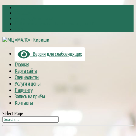
8 (81368) 6-88-38
Малс
mals@kirishi.net
Кириши, улица Пионерская, дом 10
RSS
Версия для слабовидящих
Главная
Карта сайта
Специалисты
Услуги и цены
Пациенту
Запись на приём
Контакты
Select Page