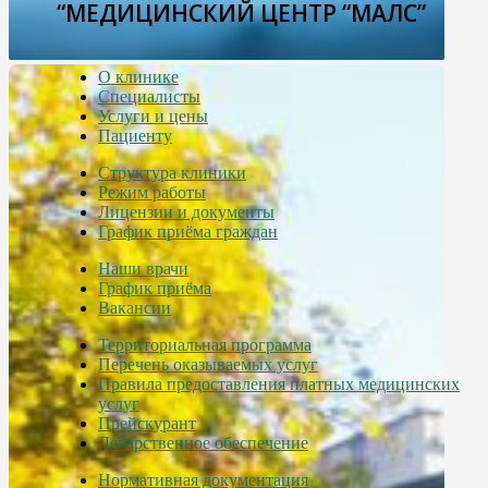
“МЕДИЦИНСКИЙ ЦЕНТР “МАЛС”
О клинике
Специалисты
Услуги и цены
Пациенту
Структура клиники
Режим работы
Лицензии и документы
График приёма граждан
Наши врачи
График приёма
Вакансии
Территориальная программа
Перечень оказываемых услуг
Правила предоставления платных медицинских
услуг
Прейскурант
Лекарственное обеспечение
Нормативная документация