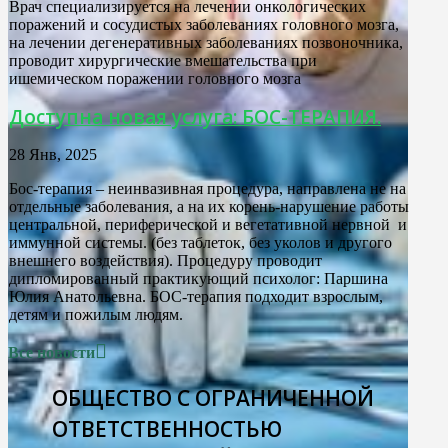
Врач специализируется на лечении онкологических
поражений и сосудистых заболеваниях головного мозга,
на лечении дегенеративных заболеваниях позвоночника,
проводит хирургические вмешательства при
ишемическом поражении головного мозга
Доступна новая услуга: БОС-ТЕРАПИЯ.
28 Янв, 2025
Бос-терапия – неинвазивная процедура, направлена не на
отдельные заболевания, а на их корень-нарушение работы
центральной, периферической и вегетативной нервной и
иммунной системы. (без таблеток, без уколов и другого
внешнего воздействия). Процедуру проводит
дипломированный практикующий психолог: Паршина
Юлия Анатольевна. БОС-терапия подходит взрослым,
детям и пожилым людям.
Все новости
ОБЩЕСТВО С ОГРАНИЧЕННОЙ
ОТВЕТСТВЕННОСТЬЮ