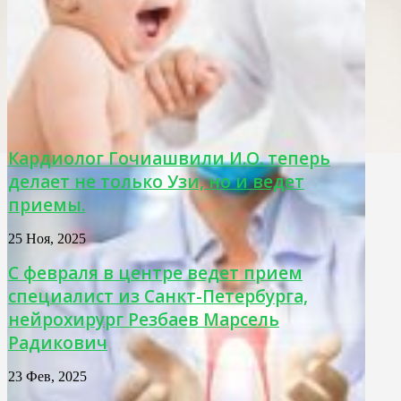
Кардиолог Гочиашвили И.О. теперь
делает не только Узи, но и ведет
приемы.
25 Ноя, 2025
С февраля в центре ведет прием
специалист из Санкт-Петербурга,
нейрохирург Резбаев Марсель
Радикович
23 Фев, 2025