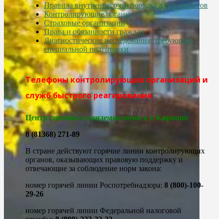
Правила внутреннего распорядка для пациентов
Контролирующие органы
Страховые организации
Права и обязанности граждан
Диагностические исследования, требующие
специальной подготовки
Телефоны контролирующих организаций и
служб быстрого реагирования
Центр гигиены и эпидемиологии в г. Кириши:
8 (81368) 271-89
В стране действуют горячие линии контролирующих
органов, оказывающих правовую поддержку и
отвечающие за соблюдение норм закона:
номер горячей линии Роспотребнадзора:
8 (800)-100-
29-26
номер горячей линии Федеральной налоговой