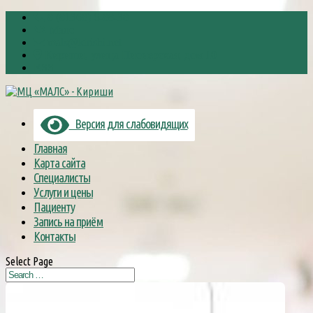
8 (81368) 6-88-38
Малс
mals@kirishi.net
Кириши, улица Пионерская, дом 10
RSS
Версия для слабовидящих
Главная
Карта сайта
Специалисты
Услуги и цены
Пациенту
Запись на приём
Контакты
Select Page