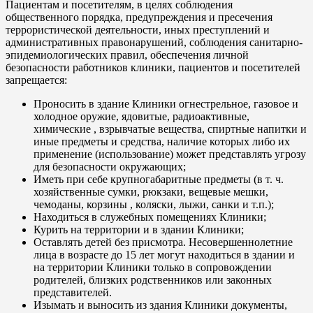
Пациентам и посетителям, в целях соблюдения
общественного порядка, предупреждения и пресечения
террористической деятельности, иных преступлений и
административных правонарушений, соблюдения санитарно-
эпидемиологических правил, обеспечения личной
безопасности работников клиники, пациентов и посетителей
запрещается:
Проносить в здание Клиники огнестрельное, газовое и
холодное оружие, ядовитые, радиоактивные,
химические , взрывчатые вещества, спиртные напитки и
иные предметы и средства, наличие которых либо их
применение (использование) может представлять угрозу
для безопасности окружающих;
Иметь при себе крупногабаритные предметы (в т. ч.
хозяйственные сумки, рюкзаки, вещевые мешки,
чемоданы, корзины , коляски, лыжи, санки и т.п.);
Находиться в служебных помещениях Клиники;
Курить на территории и в здании Клиники;
Оставлять детей без присмотра. Несовершеннолетние
лица в возрасте до 15 лет могут находиться в здании и
на территории Клиники только в сопровождении
родителей, близких родственников или законных
представителей.
Изымать и выносить из здания Клиники документы,