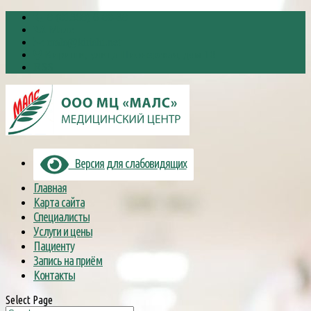
8 (81368) 6-88-38
Малс
mals@kirishi.net
Кириши, улица Пионерская, дом 10
RSS
Версия для слабовидящих
Главная
Карта сайта
Специалисты
Услуги и цены
Пациенту
Запись на приём
Контакты
Select Page