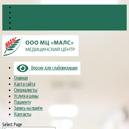
8 (81368) 6-88-38
Малс
mals@kirishi.net
Кириши, улица Пионерская, дом 10
RSS
Версия для слабовидящих
Главная
Карта сайта
Специалисты
Услуги и цены
Пациенту
Запись на приём
Контакты
Select Page