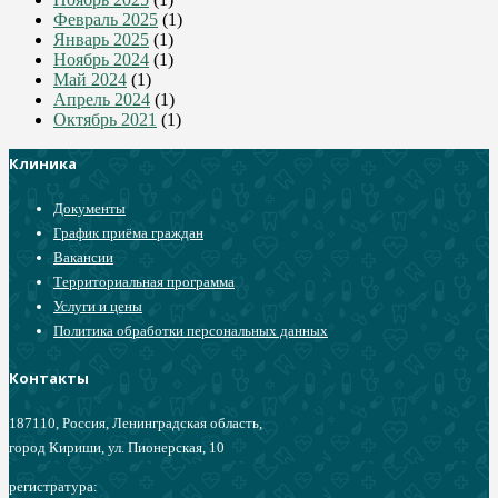
Февраль 2025
(1)
Январь 2025
(1)
Ноябрь 2024
(1)
Май 2024
(1)
Апрель 2024
(1)
Октябрь 2021
(1)
Клиника
Документы
График приёма граждан
Вакансии
Территориальная программа
Услуги и цены
Политика обработки персональных данных
Контакты
187110, Россия, Ленинградская область,
город Кириши, ул. Пионерская, 10
регистратура: