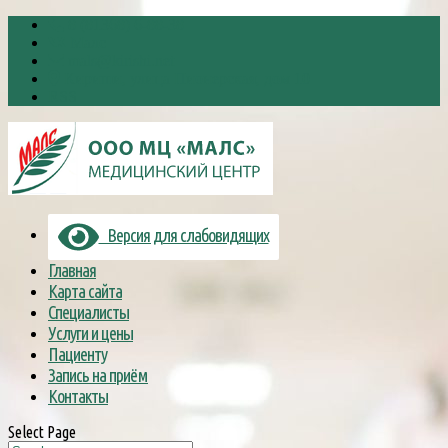
8 (81368) 6-88-38
Малс
mals@kirishi.net
Кириши, улица Пионерская, дом 10
RSS
Версия для слабовидящих
Главная
Карта сайта
Специалисты
Услуги и цены
Пациенту
Запись на приём
Контакты
Select Page